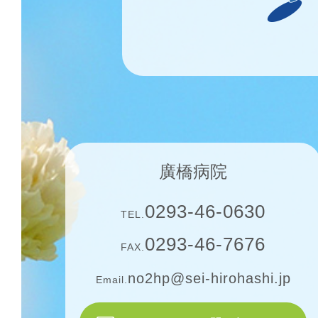
廣橋病院
0293-46-0630
TEL.
0293-46-7676
FAX.
no2hp@sei-hirohashi.jp
Email.