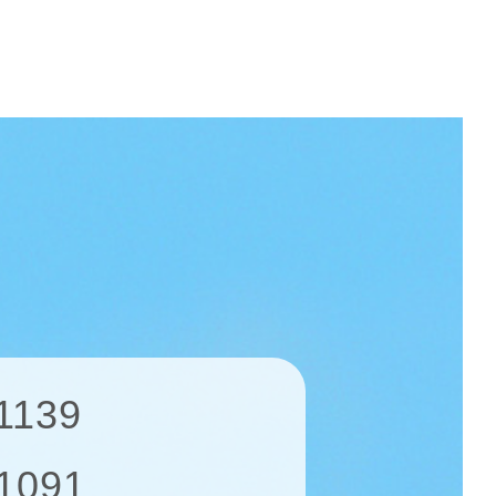
1139
1091